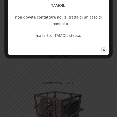
TAMOIL
non dovete contattare noi
(si tratta di un caso di
omonimia)
ma la Soc. TAMOIL stessa.
REF-TEC
Evac ASME
Prodotto:
REF-TEC