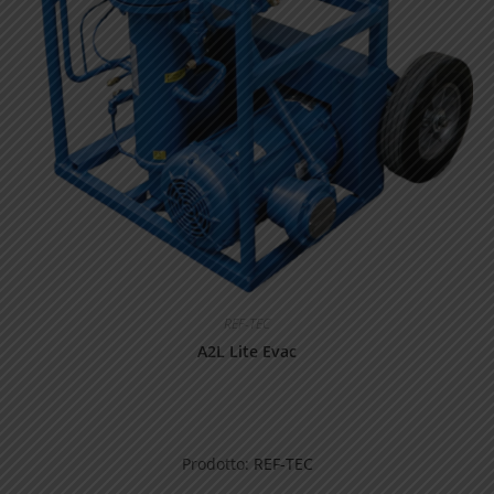
REF-TEC
A2L Lite Evac
Prodotto:
REF-TEC