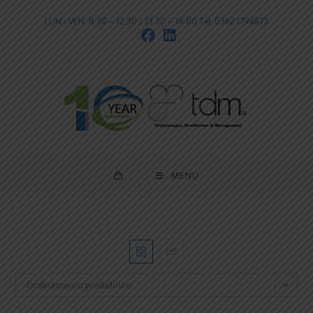
LUN - VEN: 8:30 – 12:30 / 13:30 – 18:00 Tel: 0362 1794873
MENU
Ordinamento predefinito