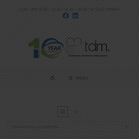
LUN - VEN: 8:30 – 12:30 / 13:30 – 18:00 Tel: 0362 1794873
MENU
Ordinamento predefinito