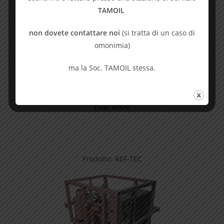
TAMOIL
non dovete contattare noi
(si tratta di un caso di
omonimia)
ma la Soc. TAMOIL stessa.
REF-TEC
Evac ASME
Prodotto:
REF-TEC