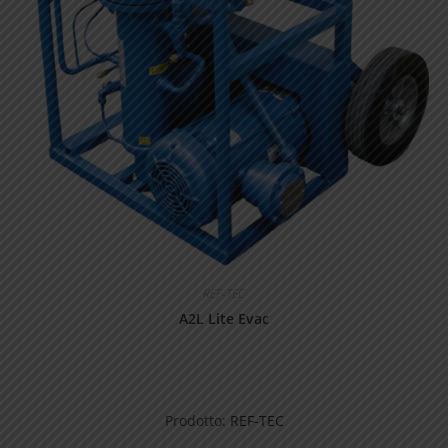
REF-TEC
A2L Lite Evac
Prodotto:
REF-TEC