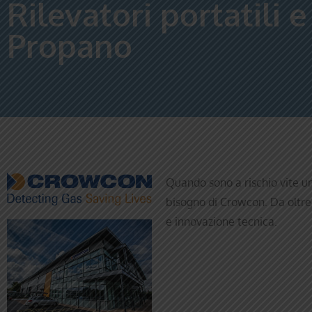
Rilevatori portatili
Propano
Quando sono a rischio vite um
bisogno di Crowcon. Da oltre 4
e innovazione tecnica.