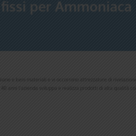
 e fissi per Ammoniaca
ane e beni materiali e vi occorrono attrezzature di rivelazione
0 anni l’azienda sviluppa e realizza prodotti di alta qualità co