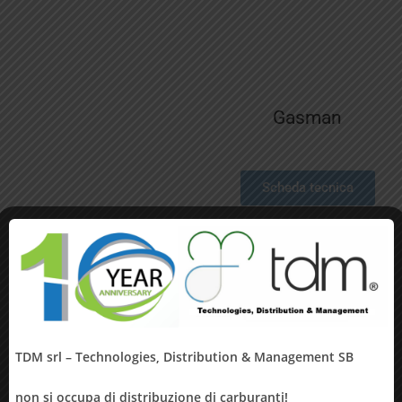
Gasman
Scheda tecnica
X Gard
Scheda tecnica
TDM srl – Technologies, Distribution & Management SB
non si occupa di distribuzione di carburanti!