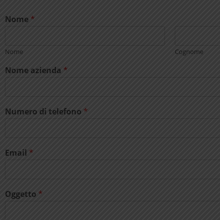
Nome
*
Nome
Cognome
Nome azienda
*
Numero di telefono
*
Email
*
Oggetto
*