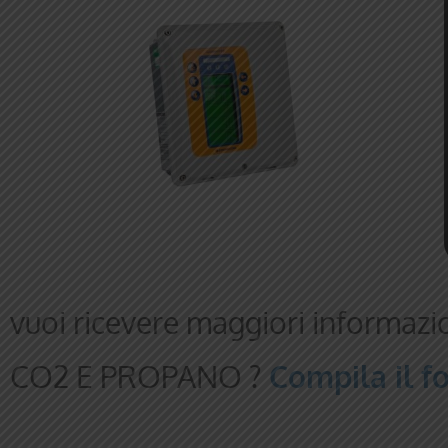
vuoi ricevere maggiori informazion
CO2 E PROPANO ?
Compila il f