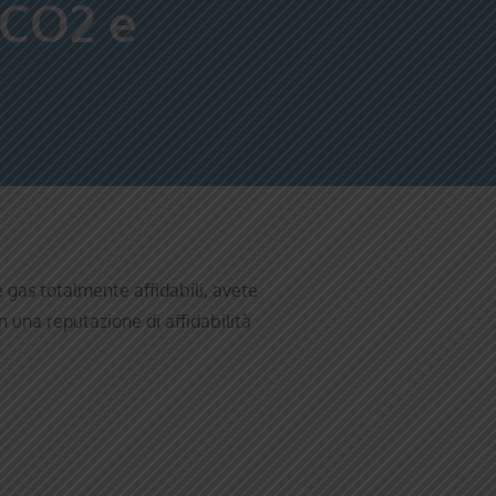
 CO2 e
 gas totalmente affidabili, avete
n una reputazione di affidabilità