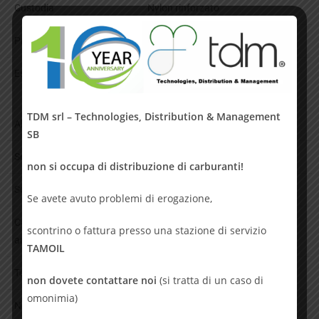
Custodia
Nylon rinforzato
Protezione
IP 65
Esecuzione
Atex Exia IIC T4 – Sicurezza
intrinseca
TDM srl – Technologies, Distribution & Management
Alimentazione
8 … 30 Vcc
SB
Segnale in uscita
4 – 20 mA
non si occupa di distribuzione di carburanti!
Sensore
Elettrochimico
Se avete avuto problemi di erogazione,
Campo di misura per
0 – 50; 100; 250; 500 e 1000 ppm
scontrino o fattura presso una stazione di servizio
ammoniaca
(da definire)
TAMOIL
Temperatura ambiente
– 20 … + 50°C
non dovete contattare noi
(si tratta di un caso di
omonimia)
Necessita di Barriera Zener