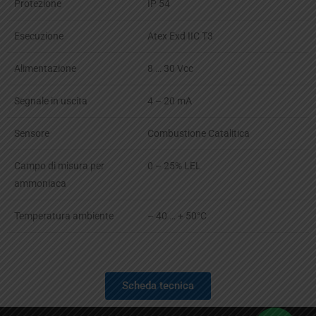
Protezione
IP 54
Esecuzione
Atex Exd IIC T3
Alimentazione
8 … 30 Vcc
Segnale in uscita
4 – 20 mA
Sensore
Combustione Catalitica
Campo di misura per
0 – 25% LEL
ammoniaca
Temperatura ambiente
– 40 … + 50°C
Scheda tecnica