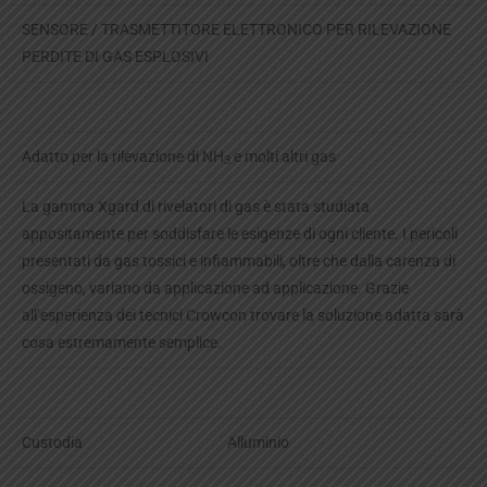
SENSORE / TRASMETTITORE ELETTRONICO PER RILEVAZIONE
PERDITE DI GAS ESPLOSIVI
Adatto per la rilevazione di NH
e molti altri gas
3
La gamma Xgard di rivelatori di gas è stata studiata
appositamente per soddisfare le esigenze di ogni cliente. I pericoli
presentati da gas tossici e infiammabili, oltre che dalla carenza di
ossigeno, variano da applicazione ad applicazione. Grazie
all’esperienza dei tecnici Crowcon trovare la soluzione adatta sarà
cosa estremamente semplice.
Custodia
Alluminio