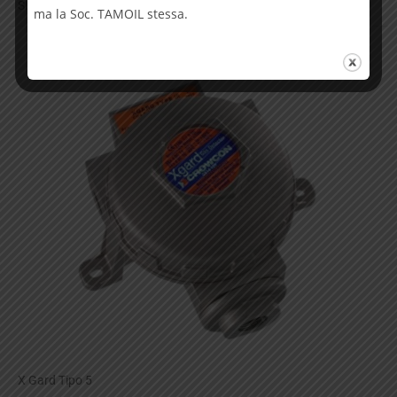
SI
ma la Soc. TAMOIL stessa.
X Gard Tipo 5