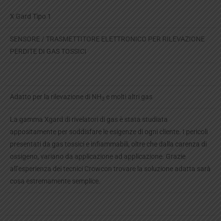
X Gard Tipo 1
SENSORE / TRASMETTITORE ELETTRONICO PER RILEVAZIONE
PERDITE DI GAS TOSSICI
Adatto per la rilevazione di NH
e molti altri gas
3
La gamma Xgard di rivelatori di gas è stata studiata
appositamente per soddisfare le esigenze di ogni cliente. I pericoli
presentati da gas tossici e infiammabili, oltre che dalla carenza di
ossigeno, variano da applicazione ad applicazione. Grazie
all’esperienza dei tecnici Crowcon trovare la soluzione adatta sarà
cosa estremamente semplice.