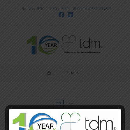
LUN - VEN: 8:30 – 12:30 / 13:30 – 18:00 Tel: 0362 1794873
MENU
Ordinamento predefinito