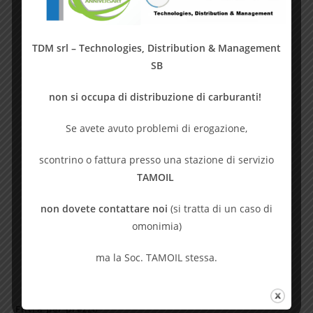
Prodotto:
REF-TEC
TDM srl – Technologies, Distribution & Management
SB
non si occupa di distribuzione di carburanti!
Se avete avuto problemi di erogazione,
scontrino o fattura presso una stazione di servizio
TAMOIL
REF-TEC
non dovete contattare noi
(si tratta di un caso di
Lovac ASME
omonimia)
ma la Soc. TAMOIL stessa.
Filtra per prezzo