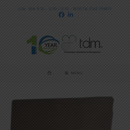
LUN - VEN: 8:30 – 12:30 / 13:30 – 18:00 Tel: 0362 1794873
MENU