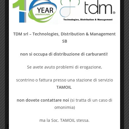
SENSORE
Semiconduttore
ALIMENTAZIONE
12 … 24 Vcc/ca
TDM srl – Technologies, Distribution & Management
CUSTODIA
Da incasso
SB
INSTALLAZIONE
a parete
non si occupa di distribuzione di carburanti!
ALLARMI
LED a tre colori
Cicalino
Se avete avuto problemi di erogazione,
USCITE
Relè NO/NC 24Vca – 1A (1 oppure
2 a seconda della centralina
scontrino o fattura presso una stazione di servizio
TAMOIL
ACCESSORI
Display remoto Imec Rad a 32
oppure 64 canali
non dovete contattare noi
(si tratta di un caso di
omonimia)
ma la Soc. TAMOIL stessa.
Prodotti correlati