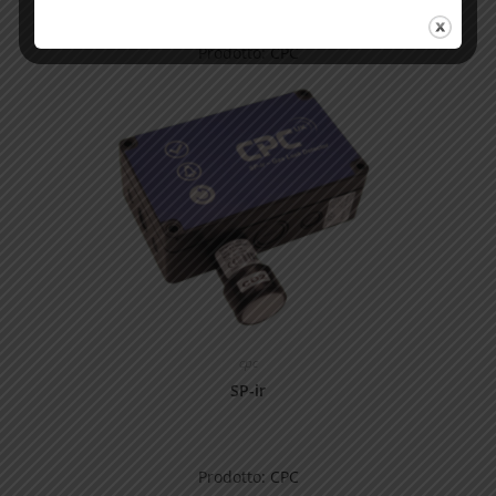
Prodotto:
CPC
cpc
SP-ir
Prodotto:
CPC