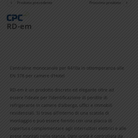
Prodotto precedente
Prossimo prodotto
RD-em
Centraline monocanale per R410a in ottemperanza alle
EN 378 per camere d’Hotel
RD-em è un prodotto discreto ed elegante oltre ad
essere l’ideale per l’identificazione di perdite di
refrigerante in camere d’albergo, uffici e immobili
residenziali. Si trova all’interno di una scatola di
montaggio e può essere fornito con una placca di
copertura complementare agli interruttori elettrici e alle
prese montati nella stanza. Ogni unità è controllata da