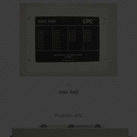
cpc
Imec RAD
Prodotto:
CPC