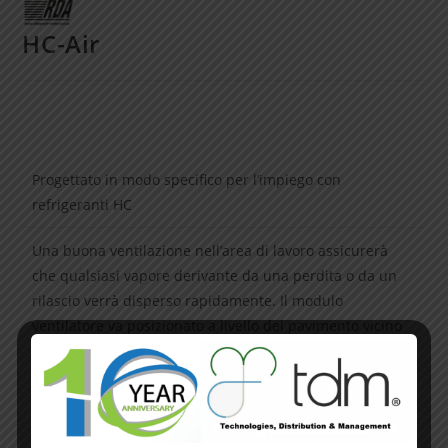
HC-Air
Progettato in modo specifico per l’impiego con
refrigeranti HC
Una buona ventilazione nell’area di lavoro assicurerà
che qualsiasi vapore derivante da una perdita o da un
rilascio verrà disperso rapidamente. Il modulo
ventilatore va posizionato a livello del pavimento vicino
all’area di lavoro e può essere collegato fino a 5 metri di
distanza. Si consiglia di accendere la ventola prima che
inizi la gestione del refrigerante.