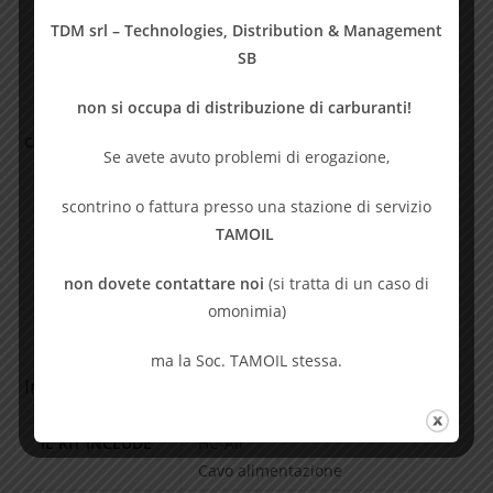
TDM srl – Technologies, Distribution & Management
SB
SCHEDA TECNICA
non si occupa di distribuzione di carburanti!
Categoria:
RDA
Se avete avuto problemi di erogazione,
scontrino o fattura presso una stazione di servizio
TAMOIL
INFORMAZIONI AGGIUNTIVE
non dovete contattare noi
(si tratta di un caso di
omonimia)
RECENSIONI (0)
ma la Soc. TAMOIL stessa.
Informazioni aggiuntive
IL KIT INCLUDE
HC-Air
Cavo alimentazione