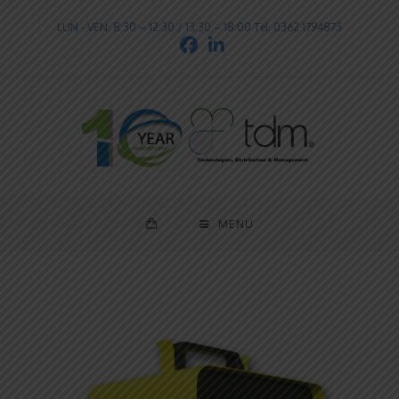
LUN - VEN: 8:30 – 12:30 / 13:30 – 18:00 Tel: 0362 1794873
MENU